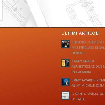
ULTIMI ARTICOLI
SERVIZIO TELEVISIVO
MASTERCLASS DI SA
DI BLASI
CAMPAGNA DI
ALFABETIZZAZIONE 
IN CALABRIA
EMMY AWARDS NOM
AL M° MICHELE JOSIA
IL CANTO UNISCE GLI
D’ITALIA