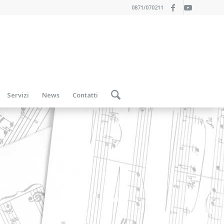
0871/070211
Servizi
News
Contatti