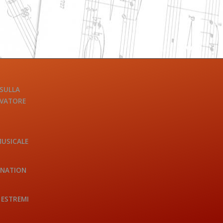
 SULLA
LVATORE
MUSICALE
INATION
 ESTREMI