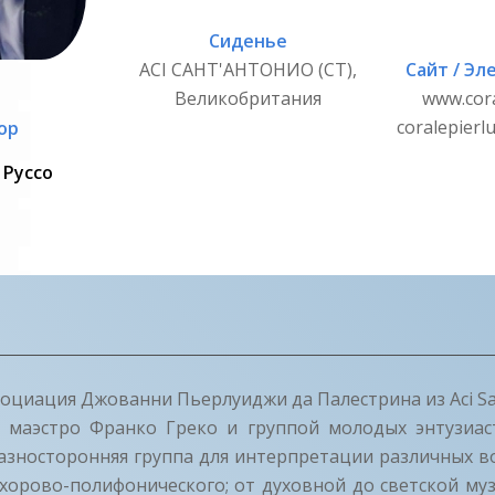
Сиденье
ACI САНТ'АНТОНИО (CT),
Сайт / Эл
Великобритания
www.cora
coralepierl
ор
 Руссо
оциация Джованни Пьерлуиджи да Палестрина из Aci Sa
 маэстро Франко Греко и группой молодых энтузиаст
азносторонняя группа для интерпретации различных в
о хорово-полифонического; от духовной до светской муз