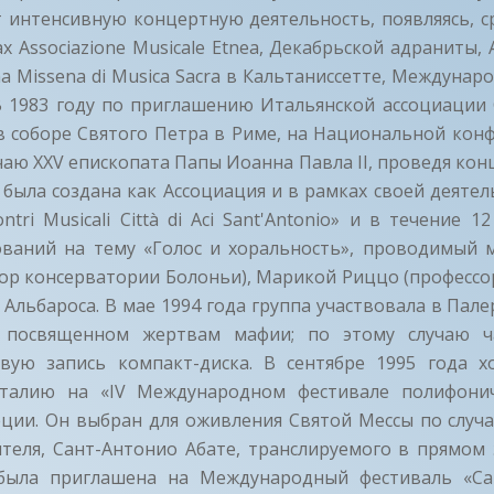
 интенсивную концертную деятельность, появляясь, с
 Associazione Musicale Etnea, Декабрьской адраниты, Az
ana Missena di Musica Sacra в Кальтаниссетте, Междуна
В 1983 году по приглашению Итальянской ассоциации
в соборе Святого Петра в Риме, на Национальной кон
чаю XXV епископата Папы Иоанна Павла II, проведя конц
 была создана как Ассоциация и в рамках своей деяте
ntri Musicali Città di Aci Sant'Antonio» и в течение 
ований на тему «Голос и хоральность», проводимый 
сор консерватории Болоньи), Марикой Риццо (профессо
 Альбароса. В мае 1994 года группа участвовала в Пал
, посвященном жертвам мафии; по этому случаю ч
ую запись компакт-диска. В сентябре 1995 года х
Италию на «IV Международном фестивале полифонич
еции. Он выбран для оживления Святой Мессы по случ
теля, Сант-Антонио Абате, транслируемого в прямом 
 была приглашена на Международный фестиваль «Ca