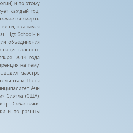
огий) и по этому
зует каждый год,
мечается смерть
ьности, принимая
t Higt School» и
етия объединения
и национального
тябре 2014 года
ренция на тему:
роводил маэстро
ательством Папы
униципалитет Ачи
» Сиэтла (США).
эстро Себастьяно
ски и по разным