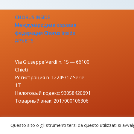
CHORUS INSIDE
Международная хоровая
федерация Chorus Inside
APS ETS
Via Giuseppe Verdi n. 15 — 66100
Chieti
Регистрация n. 12245/17 Serie
1T
Налоговый кодекс: 93058420691
Товарный знак: 2017000106306
Questo sito o gli strumenti terzi da questo utilizzati si avval