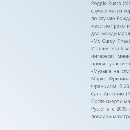
Poggio Rusco (M
случаю части хо
по случаю Рожд
маэстро Греко; 
два международн
«Mc Curdy Theat
Италии, хор бы
интереса» мини
принял участие
«Музыка на слу
Марко Фризина 
Франциска. В 20
Сант-Антонио (
После смерти ма
Руссо, а с 200
поводам маэстр