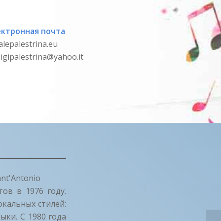
ектронная почта
lepalestrina.eu
uigipalestrina@yahoo.it
nt'Antonio
ов в 1976 году.
окальных стилей:
ыки. С 1980 года