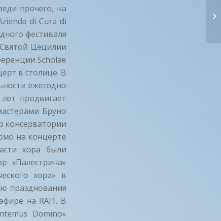
реди прочего, на
Ж
ienda di Cura di
родного фестиваля
 Святой Цецилии
ференции Scholae
ерт в столице. В
льности ежегодно
12 лет продвигает
мастерами Бруно
р консерватории
ермо на концерте
асти хора были
ор «Палестрина»
еского хора» в
аю празднования
эфире на RAI1. В
ntemus Domino»