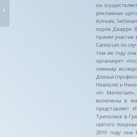
он осуществляет
АНТОНИНО ДЖУНТАКАЛАШИБЕТТА
рекламных щитах
(RU) — ИТАЛИ...
Acireale, Settim
хоров Джарре. 
принял участие 
Cantorum по слу
том же году она
организует «Inco
семинар исслед
Дзаньи (профес
Неаполя) и Нино
«In Memoriam»
включены в жив
представляет 
Триполисе в Гр
святого покрови
2010 году она