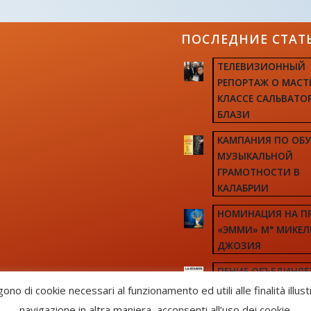
ПОСЛЕДНИЕ СТАТ
ТЕЛЕВИЗИОННЫЙ
РЕПОРТАЖ О МАСТ
КЛАССЕ САЛЬВАТО
БЛАЗИ
КАМПАНИЯ ПО ОБ
МУЗЫКАЛЬНОЙ
ГРАМОТНОСТИ В
КАЛАБРИИ
НОМИНАЦИЯ НА П
«ЭММИ» М° МИКЕЛ
ДЖОЗИЯ
ПЕНИЕ ОБЪЕДИНЯЕ
КРАЙНОСТИ ИТАЛ
gono di cookie necessari al funzionamento ed utili alle finalità illus
navigazione in altra maniera, acconsenti all’uso dei cookie.