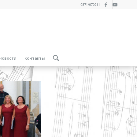
0871/070211
Новости
Контакты