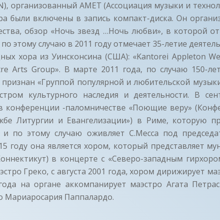
N), организованный AMET (Ассоциация музыки и технол
ра были включены в запись компакт-диска. Он органи
ества, обзор «Ночь звезд …Ночь любви», в которой от
и по этому случаю в 2011 году отмечает 35-летие деятел
ых хора из Уинсконсина (США): «Kantorei Appleton Wes
re Arts Group». В марте 2011 года, по случаю 150-л
л признан «Группой популярной и любительской музык
стром культурного наследия и деятельности. В сен
 в конференции -паломничестве «Поющие веру» (Конфе
жбе Литургии и Евангелизации») в Риме, которую п
и по этому случаю оживляет С.Месса под председ
15 году она является хором, который представляет м
Коннектикут) в концерте с «Северо-западным гирхором
эстро Греко, с августа 2001 года, хором дирижирует ма
5 года на органе аккомпанирует маэстро Агата Петра
о Мариаросария Паппалардо.