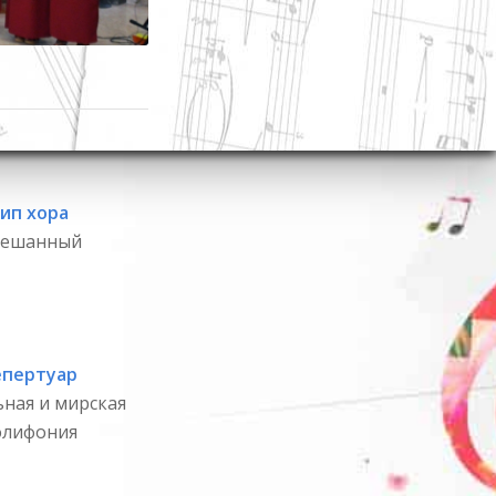
ип хора
ешанный
епертуар
ная и мирская
олифония