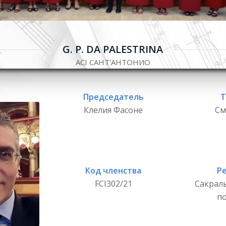
G. P. DA PALESTRINA
ACI САНТ'АНТОНИО
Председатель
Т
Клелия Фасоне
См
Код членства
Р
FCI302/21
Сакраль
п