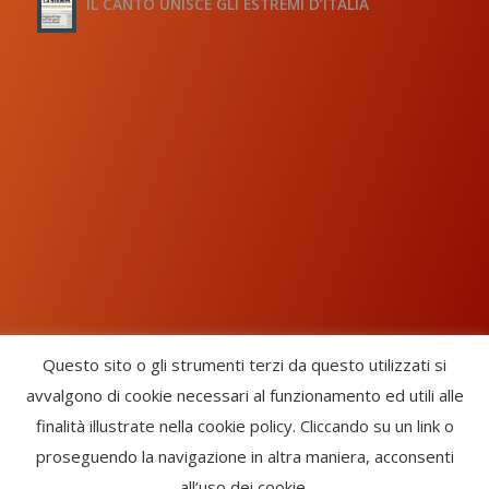
IL CANTO UNISCE GLI ESTREMI D’ITALIA
Questo sito o gli strumenti terzi da questo utilizzati si
avvalgono di cookie necessari al funzionamento ed utili alle
Chorus Inside - International Choral Federation - APS Ente Terzo
finalità illustrate nella cookie policy. Cliccando su un link o
Settore · CF: 93058420691
proseguendo la navigazione in altra maniera, acconsenti
CHORUS INSIDE ® TRADE MARK (Marchio Registrato codice:
all’uso dei cookie.