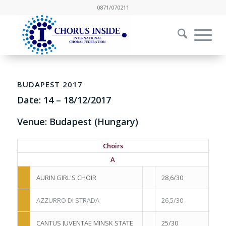
0871/070211
BUDAPEST 2017
Date:
14
–
18/12/2017
Venue: Budapest (Hungary)
Choirs
A
AURIN GIRL'S CHOIR
28,6/30
AZZURRO DI STRADA
26,5/30
CANTUS JUVENTAE MINSK STATE
25/30