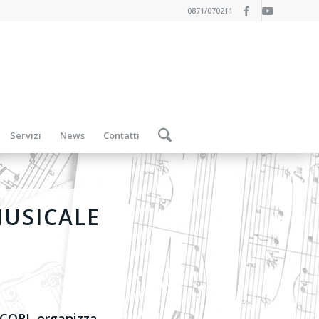
0871/070211
Servizi
News
Contatti
MUSICALE
RCORI, organizza