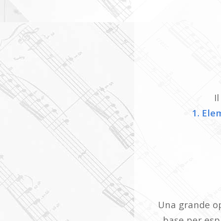
I
1. Ele
Una grande opp
base per espri