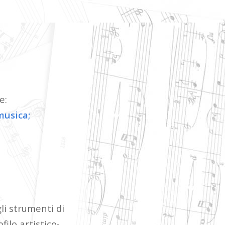
e:
musica;
li strumenti di
filo artistico-