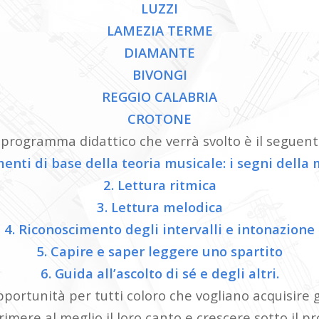
LUZZI
LAMEZIA TERME
DIAMANTE
BIVONGI
REGGIO CALABRIA
CROTONE
l programma didattico che verrà svolto è il seguent
menti di base della teoria musicale: i segni della 
2. Lettura ritmica
3. Lettura melodica
4. Riconoscimento degli intervalli e intonazione
5. Capire e saper leggere uno spartito
6. Guida all’ascolto di sé e degli altri.
ortunità per tutti coloro che vogliano acquisire g
mere al meglio il loro canto e crescere sotto il pro