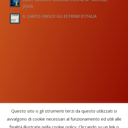
JOSIA
IL CANTO UNISCE GLI ESTREMI D’ITALIA
Questo sito o gli strumenti terzi da questo utilizzati si
avvalgono di cookie necessari al funzionamento ed utili alle
Chorus Inside - International Choral Federation - APS Ente Terzo
finalità illustrate nella cookie policy. Cliccando su un link o