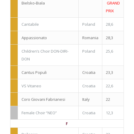
Bielsko-Biala
GRAND
PRIX
Cantabile
Poland
28,6
Appassionato
Romania
28,3
Children’s Choir DON-DIRI-
Poland
25,6
DON
Cantus Populi
Croatia
23,3
VS Vitaneo
Croatia
22,6
Coro Giovani Fabrianesi
Italy
22
Female Choir “NEO”
Croatia
12,3
F