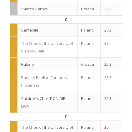
“Marco Garbin”
Croatia
20,2
C
Cantabile
Poland
28,2
The Choir of the University of
Poland
28
Bielsko-Biala
Rubino
Croatia
25,3
Pueri et Puellae Cantores
Poland
23,3
Plocenses
Children’s Choir DON-DIRI-
Poland
22,3
DON
E
The Choir of the University of
Poland
30