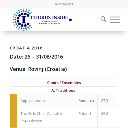
0871/070211
CROATIA 2016
Date:
26
–
31/08/2016
Venue: Rovinj (Croatia)
Choirs / Ensembles
A: Traditional
Appassionato
Romania
27,3
The Girls Choir Cantabile
Poland
26,6
PSM Olsztyn