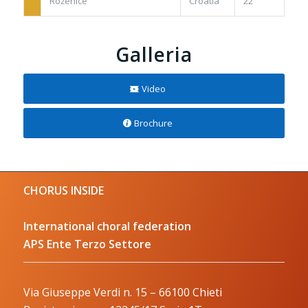
Roženice
Croatia
22
Galleria
Video
Brochure
CHORUS INSIDE
International choral federation
APS Ente Terzo Settore
Via Giuseppe Verdi n. 15 – 66100 Chieti