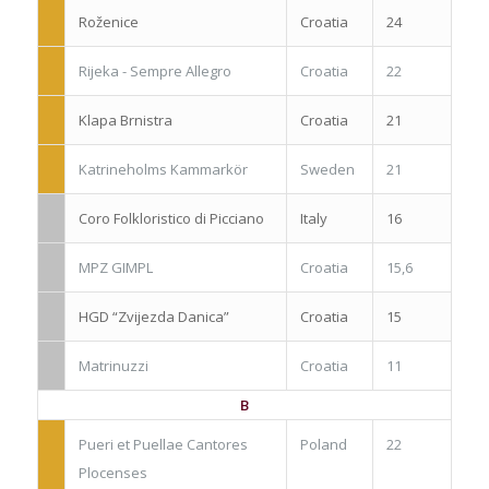
Roženice
Croatia
24
Rijeka - Sempre Allegro
Croatia
22
Klapa Brnistra
Croatia
21
Katrineholms Kammarkör
Sweden
21
Coro Folkloristico di Picciano
Italy
16
MPZ GIMPL
Croatia
15,6
HGD “Zvijezda Danica”
Croatia
15
Matrinuzzi
Croatia
11
B
Pueri et Puellae Cantores
Poland
22
Plocenses