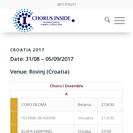
0871/070211
CROATIA 2017
Date:
31/08
–
05/09/2017
Venue: Rovinj (Croatia)
Choirs / Ensemble
A
CORO DECIMA
Belarus
27,8/30
TECHNIK AKADEMIK
Slovakia
27,3/30
KLAPA KAMPANEL
Croatia
27/30