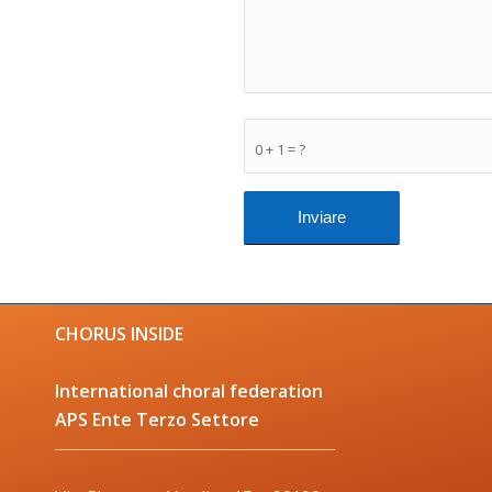
0 + 1 = ?
CHORUS INSIDE
International choral federation
APS Ente Terzo Settore