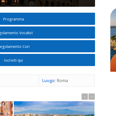
Programma
olamento Vocalist
egolamento Cori
Iscriviti qui
Luogo:
Roma