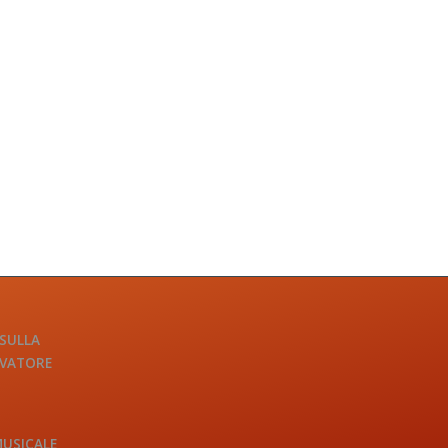
 SULLA
LVATORE
MUSICALE