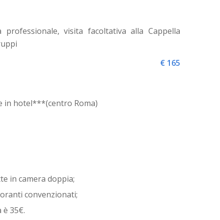
professionale, visita facoltativa alla Cappella
ruppi
€ 165
e in hotel***(centro Roma)
tte in camera doppia;
toranti convenzionati;
 è 35€.