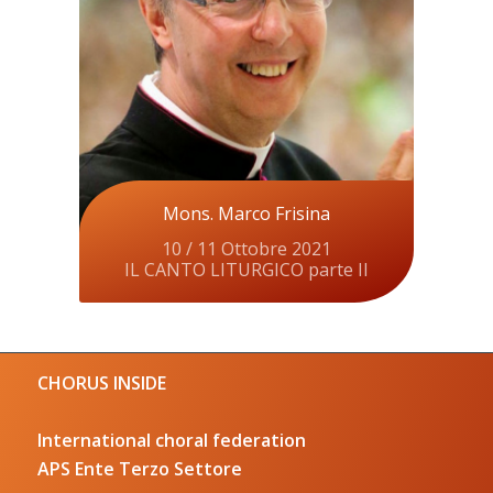
Mons. Marco Frisina
10 / 11 Ottobre 2021
IL CANTO LITURGICO parte II
CHORUS INSIDE
International choral federation
APS Ente Terzo Settore