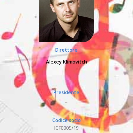
Direttore
Alexey Klimovitch
Presidente
_
Codice socio
ICF0005/19