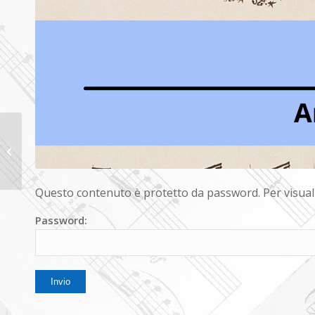
CORO DAUNO
DI VOCI
BIANCHE “U.
GIORDANO”
Questo contenuto è protetto da password. Per visualiz
Foggia
Password: