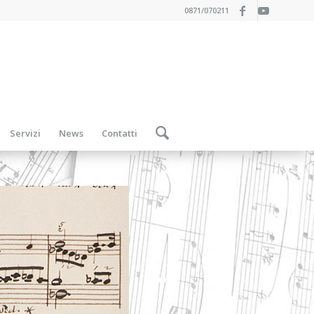
0871/070211
Servizi
News
Contatti