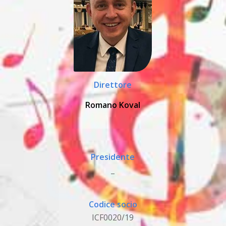
Direttore
Romano Koval
Presidente
_
Codice socio
ICF0020/19