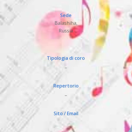
Sede
Balashiha,
Russia
Tipologia di coro
_
Repertorio
_
Sito / Email