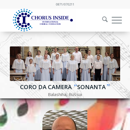
0871/070211
“
”
CORO DA CAMERA
SONANTA
Balashiha, Russia