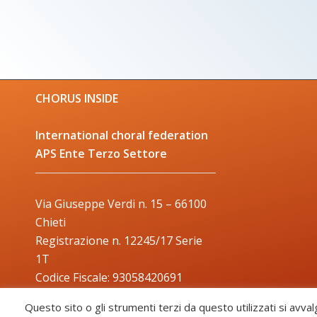
CHORUS INSIDE
International choral federation
APS Ente Terzo Settore
Via Giuseppe Verdi n. 15 – 66100
Chieti
Registrazione n. 12245/17 Serie
1T
Codice Fiscale: 93058420691
Trade Mark: 2017000106306
Questo sito o gli strumenti terzi da questo utilizzati si avval