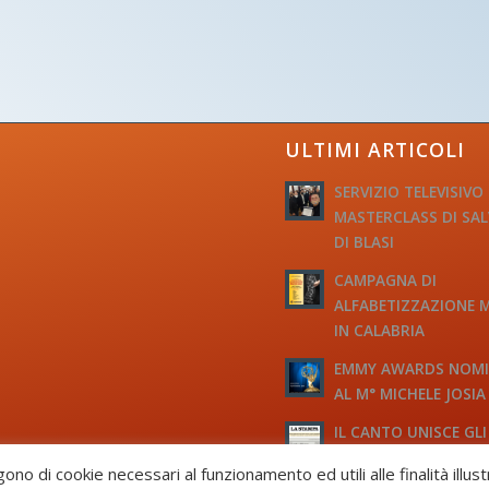
ULTIMI ARTICOLI
SERVIZIO TELEVISIVO
MASTERCLASS DI SA
DI BLASI
CAMPAGNA DI
ALFABETIZZAZIONE 
IN CALABRIA
EMMY AWARDS NOM
AL M° MICHELE JOSIA
IL CANTO UNISCE GLI
D’ITALIA
gono di cookie necessari al funzionamento ed utili alle finalità illus