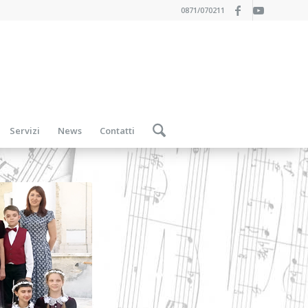
0871/070211
Servizi
News
Contatti