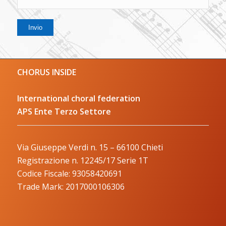
CHORUS INSIDE
International choral federation
APS Ente Terzo Settore
Via Giuseppe Verdi n. 15 – 66100 Chieti
Registrazione n. 12245/17 Serie 1T
Codice Fiscale: 93058420691
Trade Mark: 2017000106306