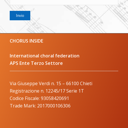
CHORUS INSIDE
International choral federation
APS Ente Terzo Settore
Via Giuseppe Verdi n. 15 – 66100 Chieti
Registrazione n. 12245/17 Serie 1T
Codice Fiscale: 93058420691
Trade Mark: 2017000106306