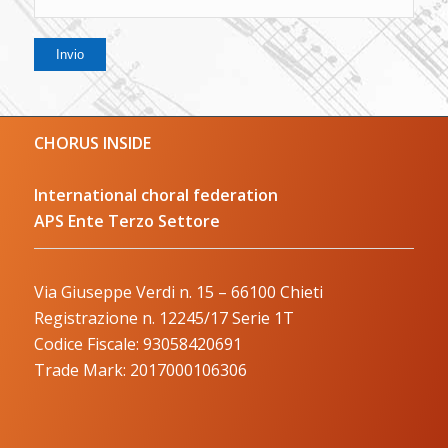
CHORUS INSIDE
International choral federation
APS Ente Terzo Settore
Via Giuseppe Verdi n. 15 – 66100 Chieti
Registrazione n. 12245/17 Serie 1T
Codice Fiscale: 93058420691
Trade Mark: 2017000106306