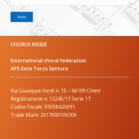
CHORUS INSIDE
International choral federation
APS Ente Terzo Settore
Via Giuseppe Verdi n. 15 – 66100 Chieti
Registrazione n. 12245/17 Serie 1T
Codice Fiscale: 93058420691
Trade Mark: 2017000106306