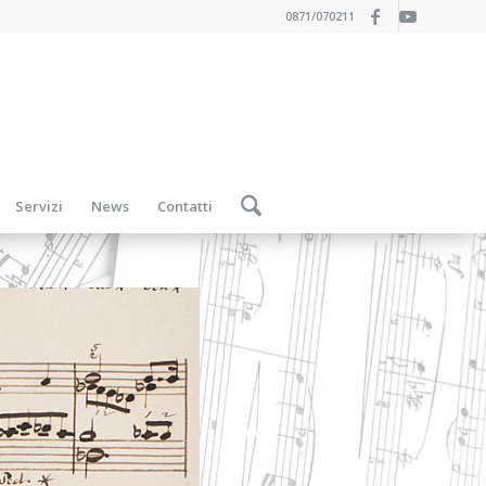
0871/070211
Servizi
News
Contatti