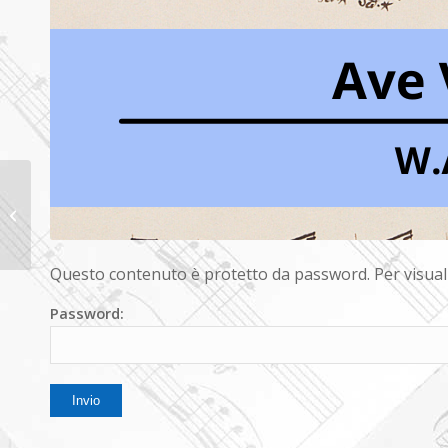
Protetto:
Cantate
Domino
Questo contenuto è protetto da password. Per visualiz
Vytautas Miskinis
Password: