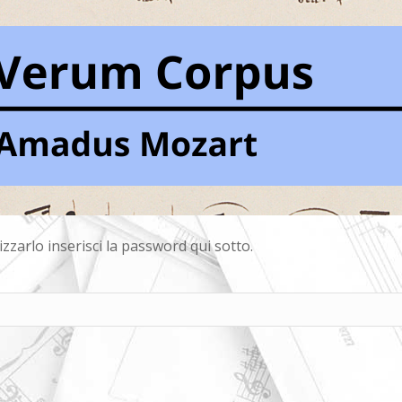
zarlo inserisci la password qui sotto.