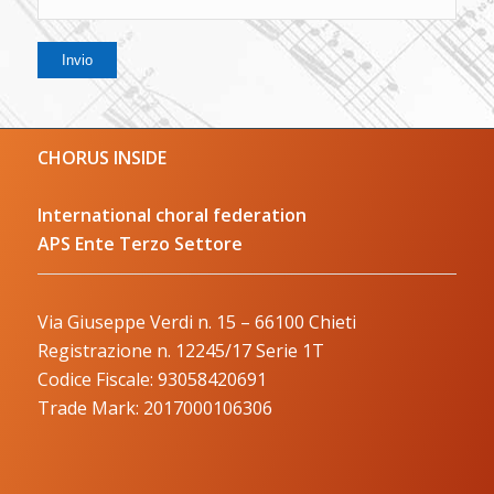
CHORUS INSIDE
International choral federation
APS Ente Terzo Settore
Via Giuseppe Verdi n. 15 – 66100 Chieti
Registrazione n. 12245/17 Serie 1T
Codice Fiscale: 93058420691
Trade Mark: 2017000106306