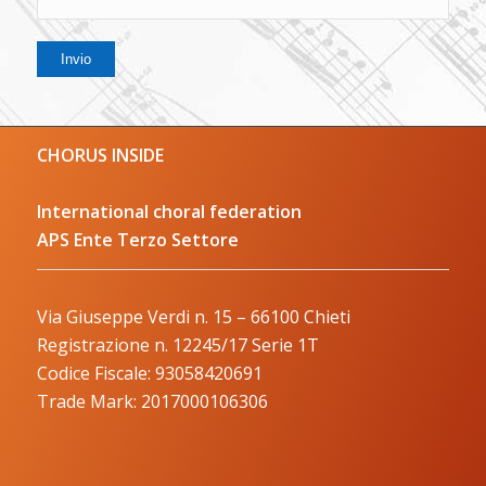
CHORUS INSIDE
International choral federation
APS Ente Terzo Settore
Via Giuseppe Verdi n. 15 – 66100 Chieti
Registrazione n. 12245/17 Serie 1T
Codice Fiscale: 93058420691
Trade Mark: 2017000106306