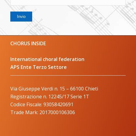
CHORUS INSIDE
International choral federation
APS Ente Terzo Settore
Via Giuseppe Verdi n. 15 – 66100 Chieti
Registrazione n. 12245/17 Serie 1T
Codice Fiscale: 93058420691
Trade Mark: 2017000106306