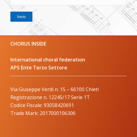
CHORUS INSIDE
International choral federation
APS Ente Terzo Settore
Via Giuseppe Verdi n. 15 – 66100 Chieti
Registrazione n. 12245/17 Serie 1T
Codice Fiscale: 93058420691
Trade Mark: 2017000106306