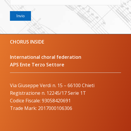
CHORUS INSIDE
International choral federation
APS Ente Terzo Settore
Via Giuseppe Verdi n. 15 – 66100 Chieti
Registrazione n. 12245/17 Serie 1T
Codice Fiscale: 93058420691
Trade Mark: 2017000106306