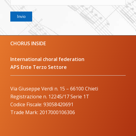
CHORUS INSIDE
International choral federation
APS Ente Terzo Settore
Via Giuseppe Verdi n. 15 – 66100 Chieti
Registrazione n. 12245/17 Serie 1T
Codice Fiscale: 93058420691
Trade Mark: 2017000106306