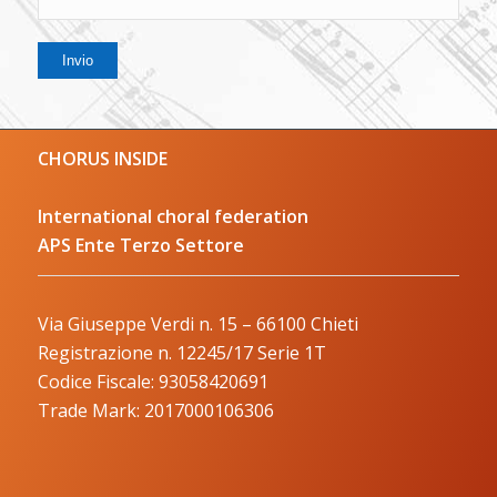
CHORUS INSIDE
International choral federation
APS Ente Terzo Settore
Via Giuseppe Verdi n. 15 – 66100 Chieti
Registrazione n. 12245/17 Serie 1T
Codice Fiscale: 93058420691
Trade Mark: 2017000106306