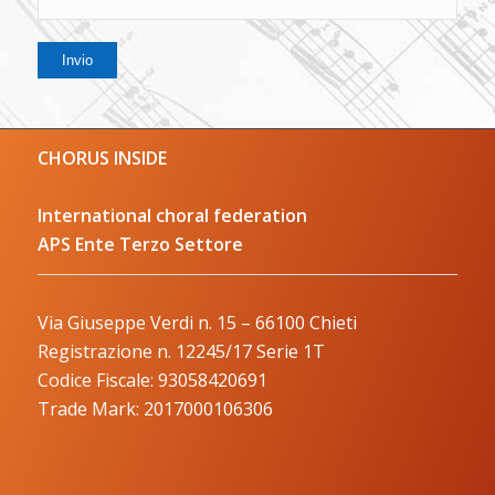
CHORUS INSIDE
International choral federation
APS Ente Terzo Settore
Via Giuseppe Verdi n. 15 – 66100 Chieti
Registrazione n. 12245/17 Serie 1T
Codice Fiscale: 93058420691
Trade Mark: 2017000106306