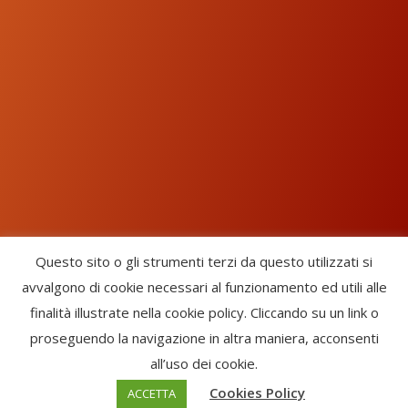
Questo sito o gli strumenti terzi da questo utilizzati si
avvalgono di cookie necessari al funzionamento ed utili alle
Chorus Inside - International Choral Federation - APS Ente Terzo
finalità illustrate nella cookie policy. Cliccando su un link o
Settore · CF: 93058420691
proseguendo la navigazione in altra maniera, acconsenti
CHORUS INSIDE ® TRADE MARK (Marchio Registrato codice:
all’uso dei cookie.
2017000106306) -
Enfold Theme by Kriesi
Cookies Policy
ACCETTA