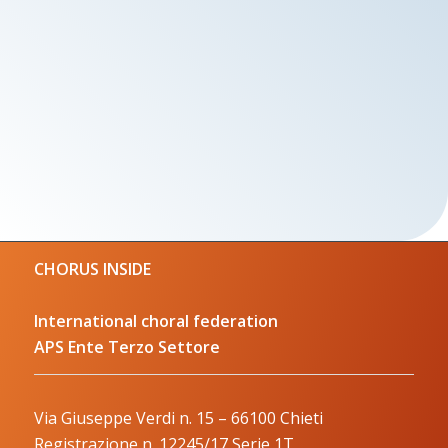
CHORUS INSIDE
International choral federation
APS Ente Terzo Settore
Via Giuseppe Verdi n. 15 – 66100 Chieti
Registrazione n. 12245/17 Serie 1T