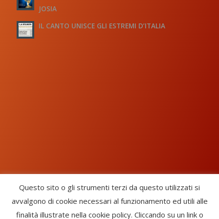
JOSIA
IL CANTO UNISCE GLI ESTREMI D’ITALIA
Questo sito o gli strumenti terzi da questo utilizzati si
avvalgono di cookie necessari al funzionamento ed utili alle
Chorus Inside - International Choral Federation - APS Ente Terzo
finalità illustrate nella cookie policy. Cliccando su un link o