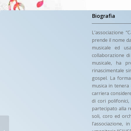
Biografia
L’associazione “
prende il nome dal
musicale ed usa
collaborazione di
musicale, ha pr
rinascimentale si
gospel. La forma
musica in tenera 
carriera considere
di cori polifonic
partecipato alla
soli, coro ed orc
CORALE FONTE
l’associazione, 
VETICA