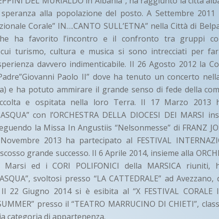
PPINI DEL MURIALDO in Albania”, ha raggiunto la città al
speranza alla popolazione del posto. A Settembre 2011 
azionale Corale” IN….CANTO SULL’ETNA” nella Città di Belpass
he ha favorito l’incontro e il confronto tra gruppi cor
 cui turismo, cultura e musica si sono intrecciati per fa
sperienza davvero indimenticabile. Il 26 Agosto 2012 la C
Padre”Giovanni Paolo II” dove ha tenuto un concerto ne
a) e ha potuto ammirare il grande senso di fede della com
ccolta e ospitata nella loro Terra. Il 17 Marzo 2013 h
SQUA” con l’ORCHESTRA DELLA DIOCESI DEI MARSI insie
eseguendo la Missa In Angustiis “Nelsonmesse” di FRANZ 
3 Novembre 2013 ha partecipato al FESTIVAL INTERNAZ
scosso grande successo. Il 6 Aprile 2014, insieme alla OR
ei Marsi ed i CORI POLIFONICI della MARSICA riuniti, h
SQUA”, svoltosi presso “LA CATTEDRALE” ad Avezzano, d
Il 22 Giugno 2014 si è esibita al “X FESTIVAL CORAL
MMER” presso il “TEATRO MARRUCINO DI CHIETI”, classif
ia categoria di appartenenza.