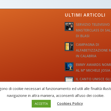
ULTIMI ARTICOLI
SERVIZIO TELEVISIVO
MASTERCLASS DI SA
DI BLASI
CAMPAGNA DI
ALFABETIZZAZIONE 
IN CALABRIA
EMMY AWARDS NOM
AL M° MICHELE JOSIA
IL CANTO UNISCE GLI
D’ITALIA
gono di cookie necessari al funzionamento ed utili alle finalità illus
navigazione in altra maniera, acconsenti all’uso dei cookie.
 CF: 93058420691
Cookies Policy
ACCETTA
 -
Enfold Theme by Kriesi