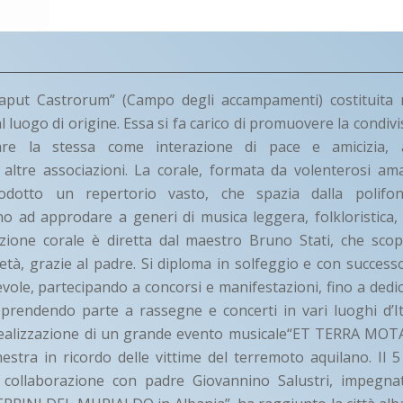
Caput Castrorum” (Campo degli accampamenti) costituita
 luogo di origine. Essa si fa carico di promuovere la condivi
re la stessa come interazione di pace e amicizia, a
 altre associazioni. La corale, formata da volenterosi ama
odotto un repertorio vasto, che spazia dalla polifo
no ad approdare a generi di musica leggera, folkloristica, s
zione corale è diretta dal maestro Bruno Stati, che scop
età, grazie al padre. Si diploma in solfeggio e con succes
vole, partecipando a concorsi e manifestazioni, fino a dedic
i, prendendo parte a rassegne e concerti in vari luoghi d’It
 realizzazione di un grande evento musicale“ET TERRA MOT
hestra in ricordo delle vittime del terremoto aquilano. Il
in collaborazione con padre Giovannino Salustri, impegna