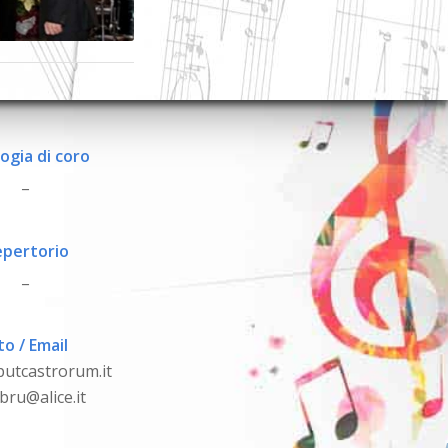
ogia di coro
_
pertorio
_
to / Email
utcastrorum.it
ibru@alice.it