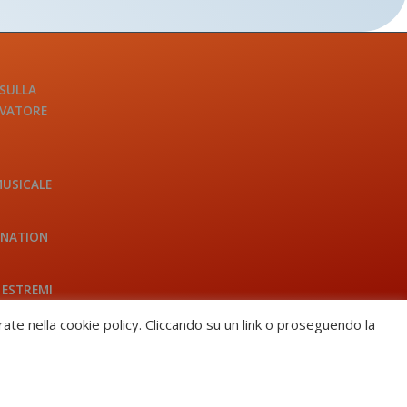
 SULLA
LVATORE
MUSICALE
INATION
 ESTREMI
trate nella cookie policy. Cliccando su un link o proseguendo la
HOW TO BECOME A MEMBER?