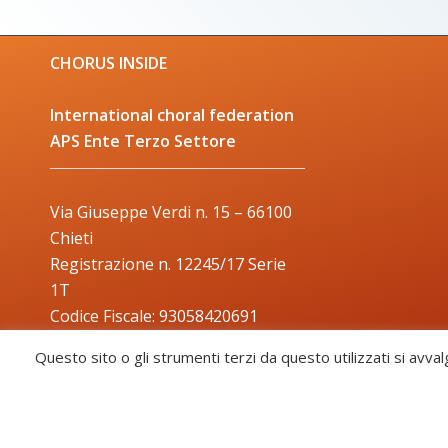
CHORUS INSIDE
International choral federation
APS Ente Terzo Settore
Via Giuseppe Verdi n. 15 – 66100
Chieti
Registrazione n. 12245/17 Serie
1T
Codice Fiscale: 93058420691
Trade Mark: 2017000106306
Questo sito o gli strumenti terzi da questo utilizzati si avval
Chorus Inside - International Choral Federation - APS Ente Terzo Settore ·
CHORUS INSIDE ® TRADE MARK (Marchio Registrato codice: 2017000106306)