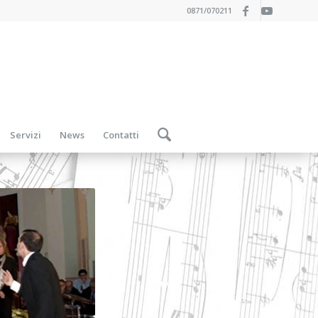
0871/070211
Servizi
News
Contatti