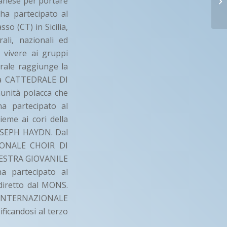
banese per portare
ha partecipato al
o (CT) in Sicilia,
ali, nazionali ed
r vivere ai gruppi
orale raggiunge la
lla CATTEDRALE DI
unità polacca che
a partecipato al
me ai cori della
JOSEPH HAYDN. Dal
IONALE CHOIR DI
CHESTRA GIOVANILE
a partecipato al
iretto dal MONS.
E INTERNAZIONALE
icandosi al terzo