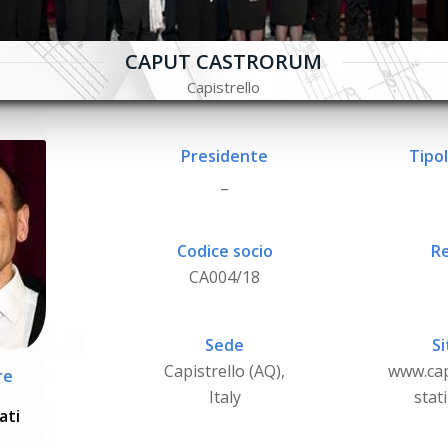
CAPUT CASTRORUM
Capistrello
Presidente
Tipol
_
Codice socio
Re
CA004/18
Sede
Si
Capistrello (AQ),
www.cap
re
Italy
stat
ati