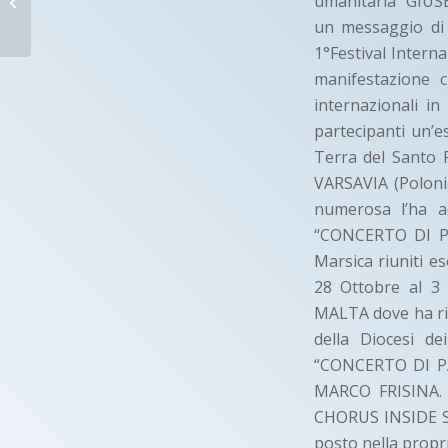
umanitaria “GIUSE
un messaggio di 
Castel del Monte (AQ)
1°Festival Intern
manifestazione c
internazionali in
partecipanti un’e
Terra del Santo 
VARSAVIA (Poloni
numerosa l’ha a
“CONCERTO DI PA
Marsica riuniti 
28 Ottobre al 
MALTA dove ha ri
della Diocesi d
“CONCERTO DI PA
MARCO FRISINA. 
CHORUS INSIDE SU
posto nella propr