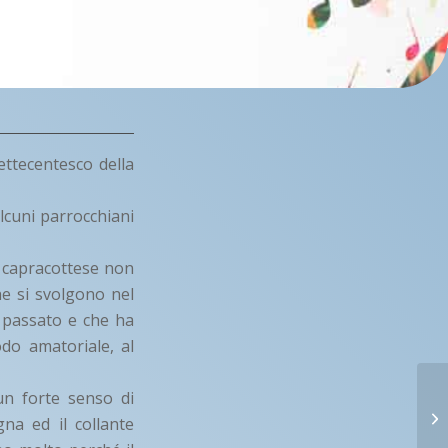
ettecentesco della
lcuni parrocchiani
à capracottese non
che si svolgono nel
l passato e che ha
do amatoriale, al
un forte senso di
na ed il collante