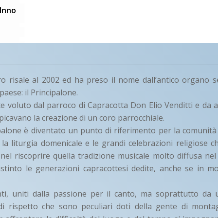
Inno
ro risale al 2002 ed ha preso il nome dall’antico organo s
aese: il Principalone.
e voluto dal parroco di Capracotta Don Elio Venditti e da a
icavano la creazione di un coro parrocchiale.
ipalone è diventato un punto di riferimento per la comunit
e la liturgia domenicale e le grandi celebrazioni religiose 
el riscoprire quella tradizione musicale molto diffusa ne
stinto le generazioni capracottesi dedite, anche se in mo
ti, uniti dalla passione per il canto, ma soprattutto da 
i rispetto che sono peculiari doti della gente di montag