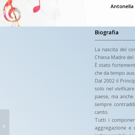
Antonella 
Biografia
La nascita del co
Chiesa Madre del p
È stato fortement
che da tempo ausp
Dal 2002 il Princ
solo nel vivificar
paese, ma anche n
sempre contraddi
canto.
CORALE
Tutti i componen
SANT’ALFONSO
aggregazione e d