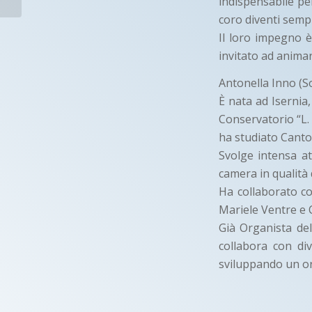
indispensabile pe
Torino
coro diventi sempr
Torino-Italia-
Il loro impegno è
invitato ad animar
Antonella Inno (
È nata ad Isernia
Conservatorio “L.
ha studiato Canto 
Svolge intensa at
camera in qualità 
Ha collaborato co
Mariele Ventre e 
Già Organista del
collabora con div
sviluppando un or