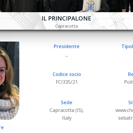
IL PRINCIPALONE
Capracotta
Presidente
Tipol
_
Codice socio
Re
FCI335/21
Poli
Sede
Si
Capracotta (IS),
www.ch
Italy
sebatr
re