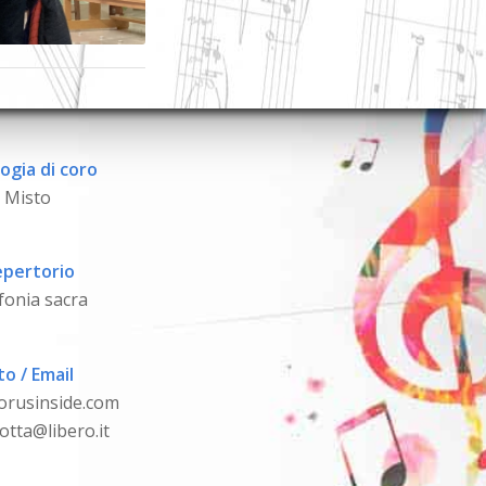
ogia di coro
Misto
pertorio
fonia sacra
to / Email
orusinside.com
otta@libero.it