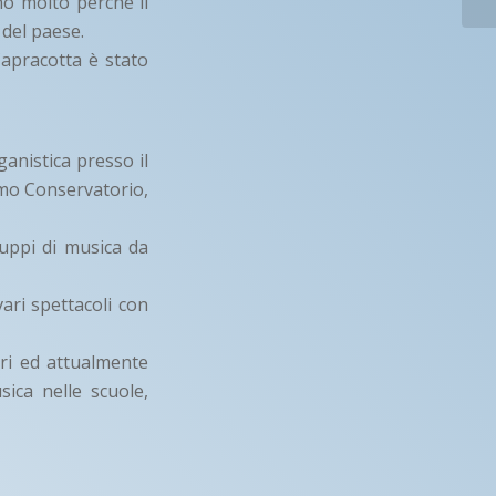
no molto perché il
 del paese.
Capracotta è stato
anistica presso il
imo Conservatorio,
ruppi di musica da
ari spettacoli con
ori ed attualmente
sica nelle scuole,