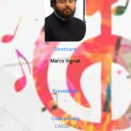
Direttore
Marco Vignali
Presidente
_
Codice socio
CA056/18