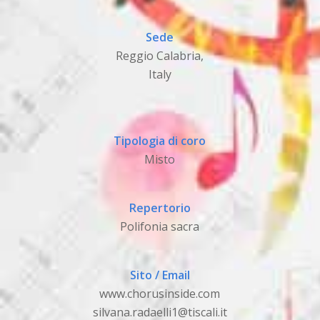
Sede
Reggio Calabria,
Italy
Tipologia di coro
Misto
Repertorio
Polifonia sacra
Sito / Email
www.chorusinside.com
silvana.radaelli1@tiscali.it