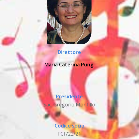
Direttore
Maria Caterina Pungi
Presidente
Sac. Gregorio Montillo
Codice socio
FCI722/21