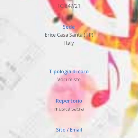
FCI847/21
Sede
Erice Casa Santa (TP)
Italy
Tipologia di coro
Voci miste
Repertorio
musica sacra
Sito / Email