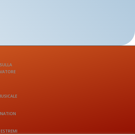
 SULLA
LVATORE
MUSICALE
INATION
 ESTREMI