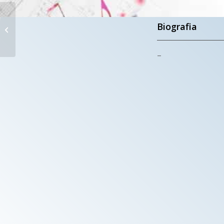
CORO 1506
DELL’UNIVERSITÀ
Biografia
DI URBINO
CARLO BO
–
Urbino