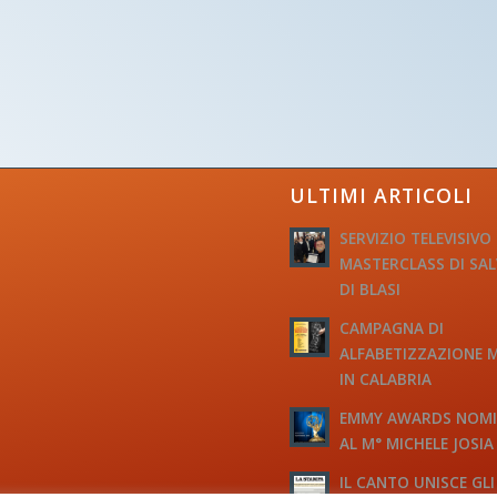
ULTIMI ARTICOLI
SERVIZIO TELEVISIVO
MASTERCLASS DI SA
DI BLASI
CAMPAGNA DI
ALFABETIZZAZIONE 
IN CALABRIA
EMMY AWARDS NOM
AL M° MICHELE JOSIA
IL CANTO UNISCE GLI