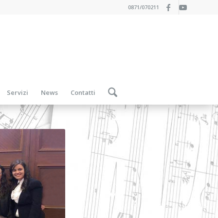
0871/070211
Servizi
News
Contatti