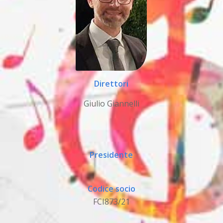
Direttori
Giulio Giannelli
Presidente
Codice socio
FCI873/21