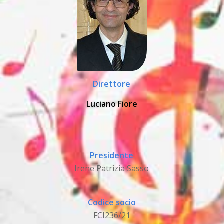
Direttore
Luciano Fiore
Presidente
Irene Patrizia Sasso
Codice socio
FCI236/21