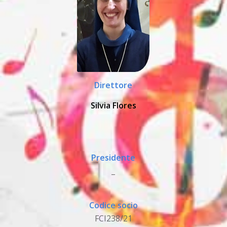
Direttore
Silvia Flores
Presidente
_
Codice socio
FCI238/21