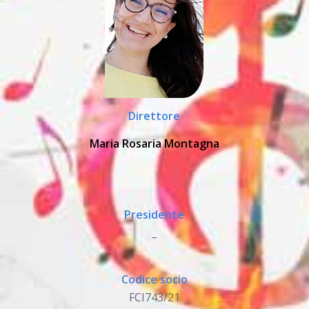
Direttore
Maria Rosaria Montagna
Presidente
_
Codice socio
FCI743/21