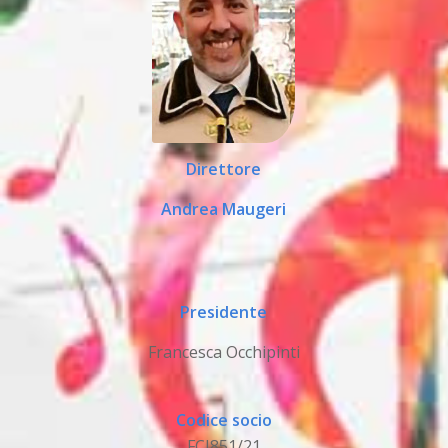
Direttore
Andrea Maugeri
Presidente
Francesca Occhipinti
Codice socio
FCI851/21