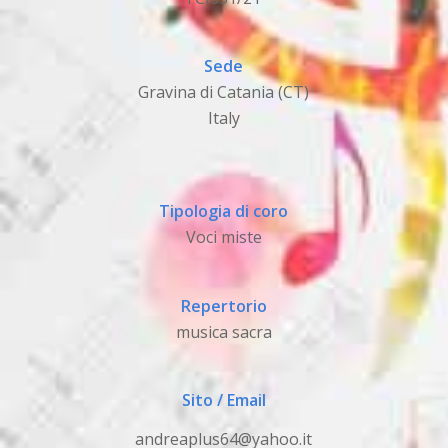
Sede
Gravina di Catania (CT)
Italy
Tipologia di coro
Voci miste
Repertorio
musica sacra
Sito / Email
andreaplus64@yahoo.it