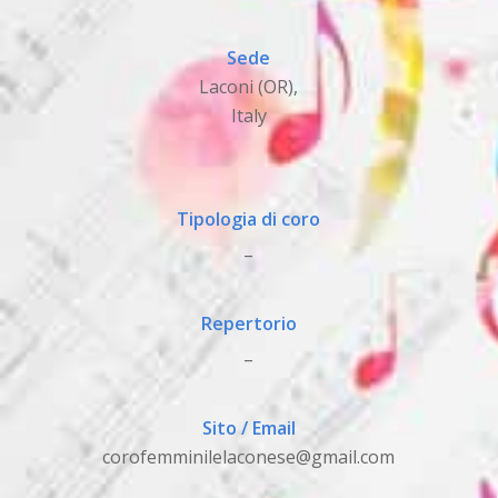
Sede
Laconi (OR),
Italy
Tipologia di coro
_
Repertorio
_
Sito / Email
corofemminilelaconese@gmail.com