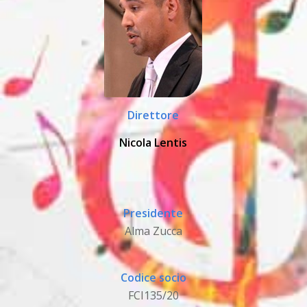
Direttore
Nicola Lentis
Presidente
Alma Zucca
Codice socio
FCI135/20