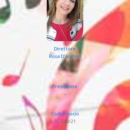
Direttore
Rosa D’Audino
Presidente
–
Codice socio
FCI240/21