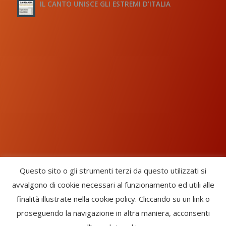
IL CANTO UNISCE GLI ESTREMI D’ITALIA
Questo sito o gli strumenti terzi da questo utilizzati si
avvalgono di cookie necessari al funzionamento ed utili alle
Chorus Inside - International Choral Federation - APS Ente Terzo
finalità illustrate nella cookie policy. Cliccando su un link o
Settore · CF: 93058420691
proseguendo la navigazione in altra maniera, acconsenti
CHORUS INSIDE ® TRADE MARK (Marchio Registrato codice: