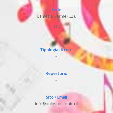
Sede
Lamezia Terme (CZ),
Italy
Tipologia di coro
–
Repertorio
–
Sito / Email
info@aulospolifonica.it