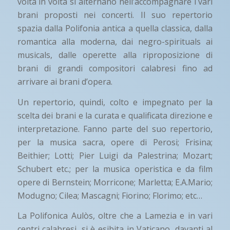
volta in volta si alternano nell’accompagnare i vari
brani proposti nei concerti. Il suo repertorio
spazia dalla Polifonia antica a quella classica, dalla
romantica alla moderna, dai negro-spirituals ai
musicals, dalle operette alla riproposizione di
brani di grandi compositori calabresi fino ad
arrivare ai brani d’opera.
Un repertorio, quindi, colto e impegnato per la
scelta dei brani e la curata e qualificata direzione e
interpretazione. Fanno parte del suo repertorio,
per la musica sacra, opere di Perosi; Frisina;
Beithier; Lotti; Pier Luigi da Palestrina; Mozart;
Schubert etc.; per la musica operistica e da film
opere di Bernstein; Morricone; Marletta; E.A.Mario;
Modugno; Cilea; Mascagni; Fiorino; Florimo; etc…
La Polifonica Aulòs, oltre che a Lamezia e in vari
centri calabresi, si è esibita in Vaticano, davanti al