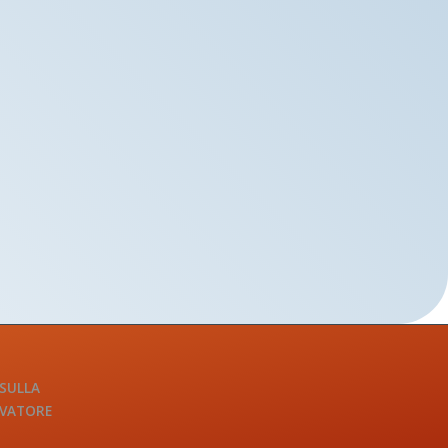
 SULLA
LVATORE