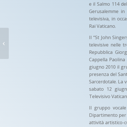
e il Salmo 114 de
Gerusalemme in R
televisiva, in oc
Rai Vaticano.
MAURIZIO
Il “St John Singer
CARTA
televisive nelle t
Repubblica Gior
Oristano (OR)
Cappella Paolina a
giugno 2010 il gr
presenza del Sant
Sarcerdotale. La v
sabato 12 giugno
Televisivo Vatican
Il gruppo vocale 
Dipartimento per i
attività artistico-