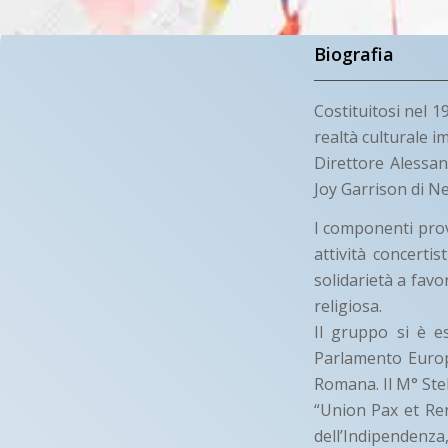
Biografia
Costituitosi nel 1
realtà culturale 
Direttore Alessand
Joy Garrison di N
I componenti prov
attività concerti
solidarietà a favor
religiosa.
Il gruppo si è e
Parlamento Europe
Romana. Il M° Stel
“Union Pax et Ren
dell’Indipendenza,