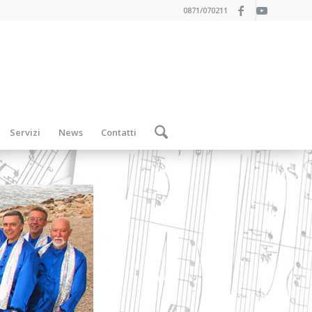
0871/070211
Servizi
News
Contatti