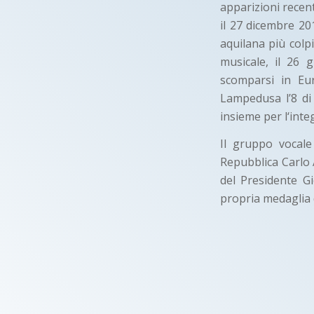
apparizioni recen
il 27 dicembre 20
aquilana più colpi
musicale, il 26
scomparsi in Eur
Lampedusa l’8 di
insieme per l‘inte
Il gruppo vocale
Repubblica Carlo A
del Presidente G
propria medaglia 