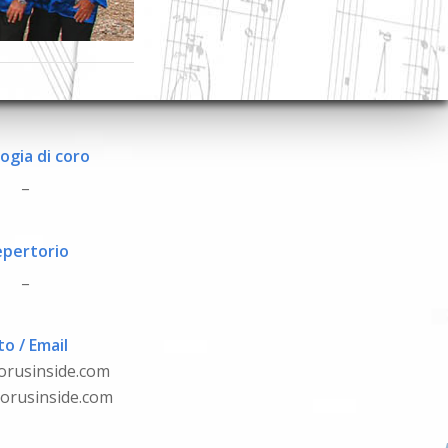
ogia di coro
_
pertorio
_
to / Email
orusinside.com
orusinside.com