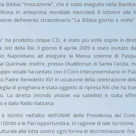
lla Bibbia “Invocazione”, che è stato eseguito nella Basilica
oma in anteprima mondiale mercoledì 8 ottobre alle h.
casione dell’evento straordinario “La Bibbia giorno e notte”
s” ha prodotto cinque C.D., è stato più volte ospite in dire
re reti della Rai. Il giorno 8 aprile 2009 è stato invitato d
gio Napoletano ad eseguire la Messa solenne di Pasqua
l Quirinale. Inoltre, presso l’Auditoriun di Santa Cecilia, 
uppo vocale ha cantato con il Coro Interuniversitario in Piaz
o Padre Benedetto XVI in occasione della celebrazione dell
eglia di preghiera è stata oggetto di ripresa RAI che ha tra
. La diretta (mondo visione via satellite) è stata effe
o e dalla Radio Vaticana.
è iscritto nell’albo dell’UNAR della Presidenza del Consi
 Diritti e le Pari opportunità e, in ragione di tale iscrizione,
culturale alla lotta contro ogni forma di discriminazione. Fra 