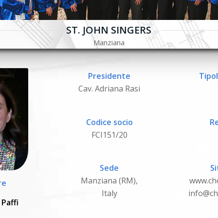
ST. JOHN SINGERS
Manziana
Presidente
Tipol
Cav. Adriana Rasi
Codice socio
Re
FCI151/20
Sede
Si
Manziana (RM),
www.ch
re
Italy
info@ch
Paffi