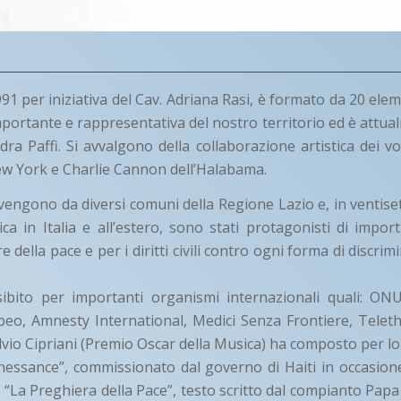
991 per iniziativa del Cav. Adriana Rasi, è formato da 20 elem
importante e rappresentativa del nostro territorio ed è attua
ra Paffi. Si avvalgono della collaborazione artistica dei vo
ew York e Charlie Cannon dell’Halabama.
engono da diversi comuni della Regione Lazio e, in ventiset
stica in Italia e all’estero, sono stati protagonisti di impo
e della pace e per i diritti civili contro ogni forma di discri
sibito per importanti organismi internazionali quali: ONU
o, Amnesty International, Medici Senza Frontiere, Teleth
vio Cipriani (Premio Oscar della Musica) ha composto per lor
essance”, commissionato dal governo di Haiti in occasion
 “La Preghiera della Pace”, testo scritto dal compianto Papa