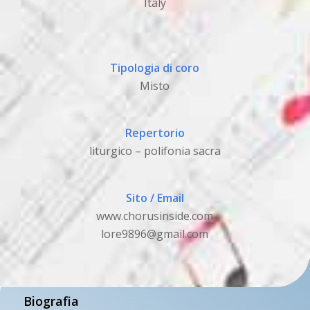
Italy
Tipologia di coro
Misto
Repertorio
liturgico – polifonia sacra
Sito / Email
www.chorusinside.com
lore9896@gmail.com
Biografia