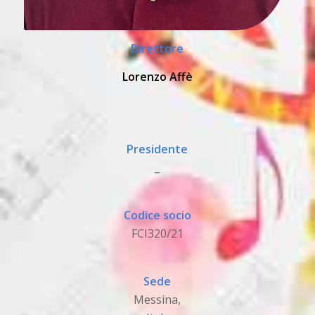
Direttore
Lorenzo Affè
Presidente
_
Codice socio
FCI320/21
Sede
Messina,