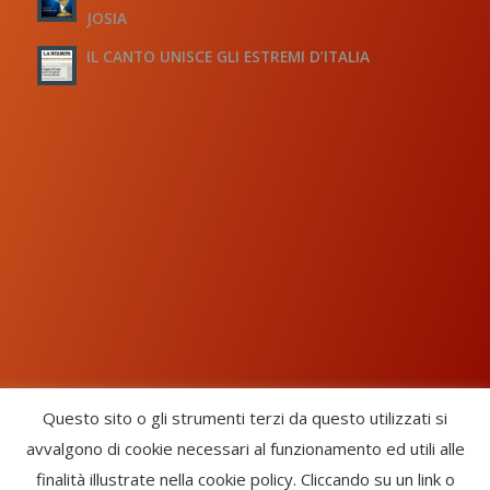
JOSIA
IL CANTO UNISCE GLI ESTREMI D’ITALIA
Questo sito o gli strumenti terzi da questo utilizzati si
avvalgono di cookie necessari al funzionamento ed utili alle
Chorus Inside - International Choral Federation - APS Ente Terzo
finalità illustrate nella cookie policy. Cliccando su un link o