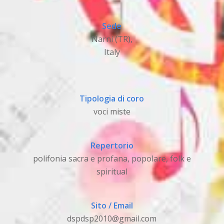
Sede
Narni (TR),
Italy
Tipologia di coro
voci miste
Repertorio
polifonia sacra e profana, popolare, folk e
spiritual
Sito / Email
dspdsp2010@gmail.com