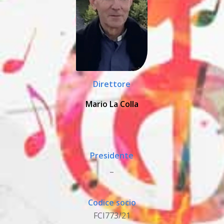
Direttore
Mario La Colla
Presidente
_
Codice socio
FCI773/21