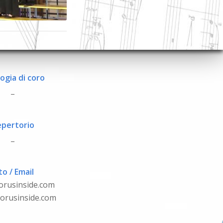
ogia di coro
_
pertorio
_
to / Email
orusinside.com
orusinside.com