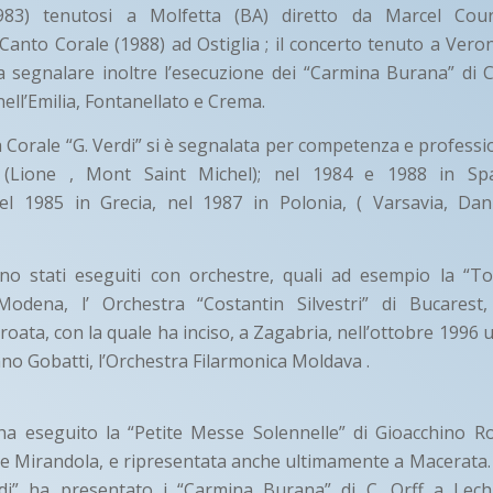
983) tenutosi a Molfetta (BA) diretto da Marcel Coura
 Canto Corale (1988) ad Ostiglia ; il concerto tenuto a Ver
 segnalare inoltre l’esecuzione dei “Carmina Burana” di 
ell’Emilia, Fontanellato e Crema.
a Corale “G. Verdi” si è segnalata per competenza e professio
 (Lione , Mont Saint Michel); nel 1984 e 1988 in Spa
nel 1985 in Grecia, nel 1987 in Polonia, ( Varsavia, Dan
no stati eseguiti con orchestre, quali ad esempio la “Tor
 Modena, l’ Orchestra “Costantin Silvestri” di Bucarest, 
Croata, con la quale ha inciso, a Zagabria, nell’ottobre 1996
ano Gobatti, l’Orchestra Filarmonica Moldava .
 ha eseguito la “Petite Messe Solennelle” di Gioacchino Ro
e Mirandola, e ripresentata anche ultimamente a Macerata.
rdi” ha presentato i “Carmina Burana” di C. Orff a Lec