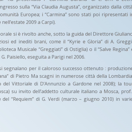
ngresso sulla “Via Claudia Augusta”, organizzato dalla città
Comunità Europea; i “Carmina” sono stati poi ripresentati in
 nell’estate 2009 a Carpi).
orale si è rivolto anche, sotto la guida del Direttore Giuliano
iosi ed inediti brani, come il “Kyrie e Gloria” di A. Greggi
lioteca Musicale “Greggiati” di Ostiglia) o il “Salve Regina”
 G. Paisiello, eseguita a Parigi nel 2006.
 si segnalano per il caloroso successo ottenuto : produzion
cana” di Pietro Ma scagni in numerose città della Lombardia
ro del Vittoriale di D’Annunzio a Gardone nel 2008); la tou
ca) su invito dell’addetto culturale italiano a Mosca, prof. 
e del “Requiem” di G. Verdi (marzo – giugno 2010) in varie