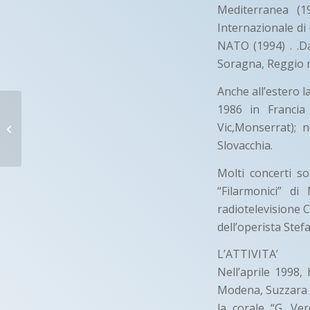
Mediterranea (1
Internazionale di
NATO (1994) . .Da
Soragna, Reggio n
Anche all’estero l
FONTE
1986 in Francia
ARMONICA
Vic,Monserrat); 
Slovacchia.
Mantova (MN)
Molti concerti so
“Filarmonici” di
radiotelevisione 
dell’operista Stef
L’ATTIVITA’
Nell’aprile 1998,
Modena, Suzzara 
la corale “G. Ve