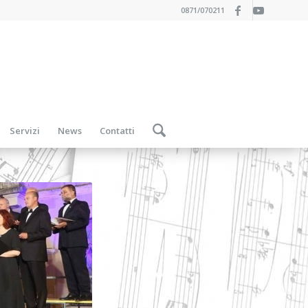
0871/070211
Servizi
News
Contatti