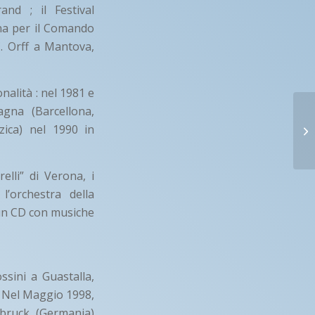
nd ; il Festival
ona per il Comando
C. Orff a Mantova,
nalità : nel 1981 e
gna (Barcellona,
zica) nel 1990 in
elli” di Verona, i
l’orchestra della
 un CD con musiche
ssini a Guastalla,
 Nel Maggio 1998,
hbruck (Germania)