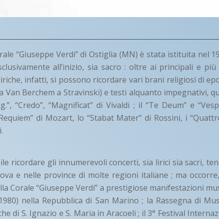
ale “Giuseppe Verdi” di Ostiglia (MN) è stata istituita nel 19
sclusivamente all’inizio, sia sacro : oltre ai principali e più 
iche, infatti, si possono ricordare vari brani religiosi di 
(da Van Berchem a Stravinski) e testi alquanto impegnativi, qu
g.”, “Credo”, “Magnificat” di Vivaldi ; il “Te Deum” e “Ve
Requiem” di Mozart, lo “Stabat Mater” di Rossini, i “Quattro
.
 ricordare gli innumerevoli concerti, sia lirici sia sacri, ten
ova e nelle province di molte regioni italiane ; ma occorre,
lla Corale “Giuseppe Verdi” a prestigiose manifestazioni musi
 1980) nella Repubblica di San Marino ; la Rassegna di Mu
che di S. Ignazio e S. Maria in Aracoeli ; il 3° Festival Interna