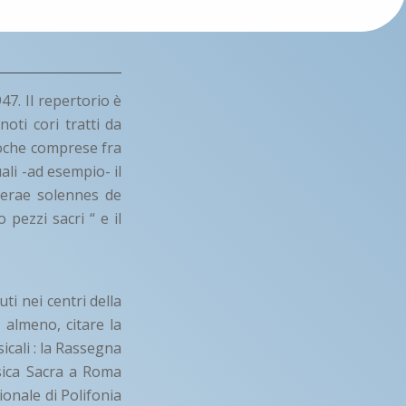
47. Il repertorio è
noti cori tratti da
epoche comprese fra
ali -ad esempio- il
sperae solennes de
 pezzi sacri “ e il
uti nei centri della
 almeno, citare la
cali : la Rassegna
sica Sacra a Roma
zionale di Polifonia