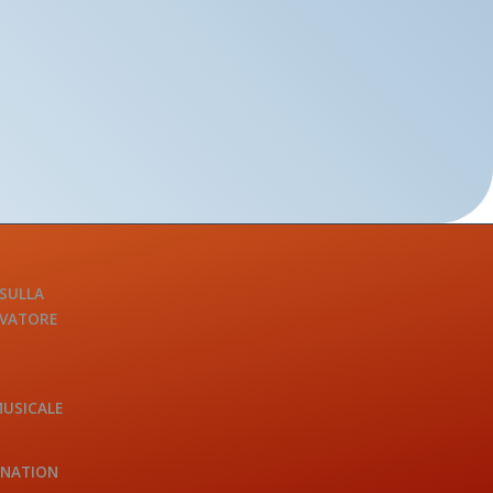
 SULLA
LVATORE
MUSICALE
INATION