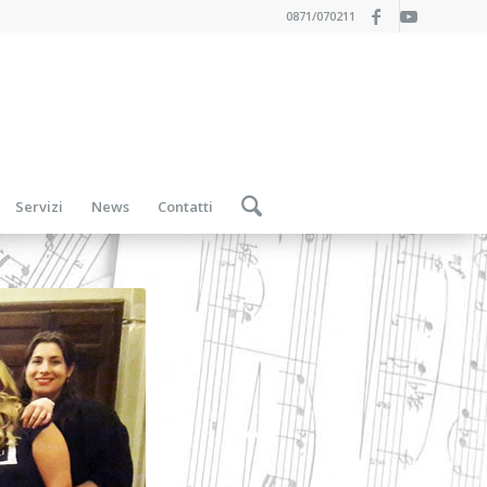
0871/070211
Servizi
News
Contatti