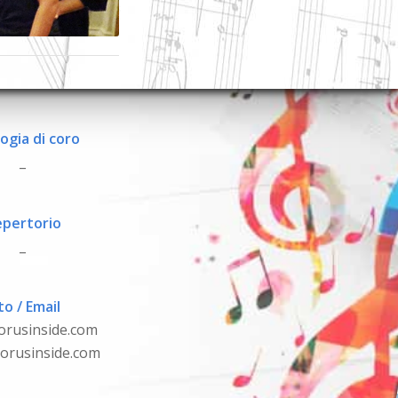
ogia di coro
_
pertorio
_
to / Email
orusinside.com
orusinside.com