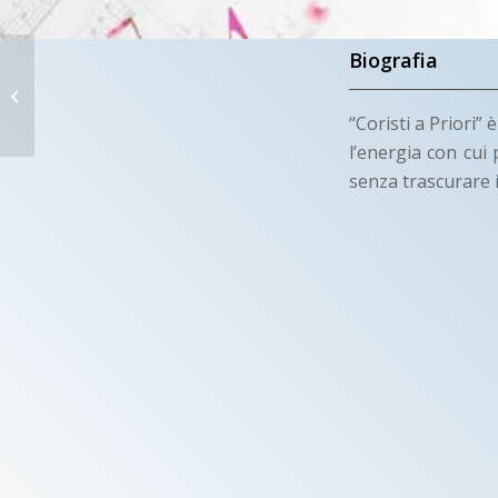
Biografia
COMPLESSO
BANDISTICO
CITTÀ DI
INTRODACQUA
“Coristi a Priori”
l’energia con cui 
senza trascurare i 
Introdacqua (AQ)