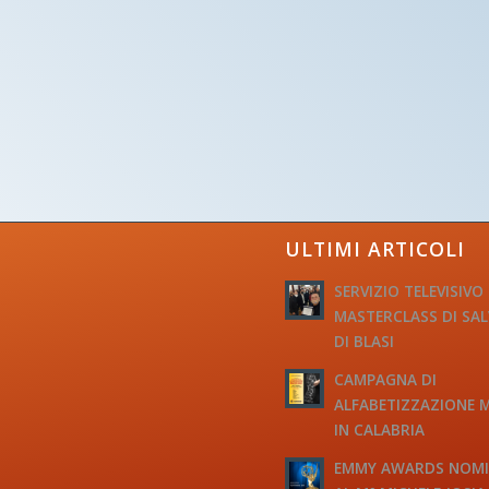
ULTIMI ARTICOLI
SERVIZIO TELEVISIVO
MASTERCLASS DI SA
DI BLASI
CAMPAGNA DI
ALFABETIZZAZIONE 
IN CALABRIA
EMMY AWARDS NOM