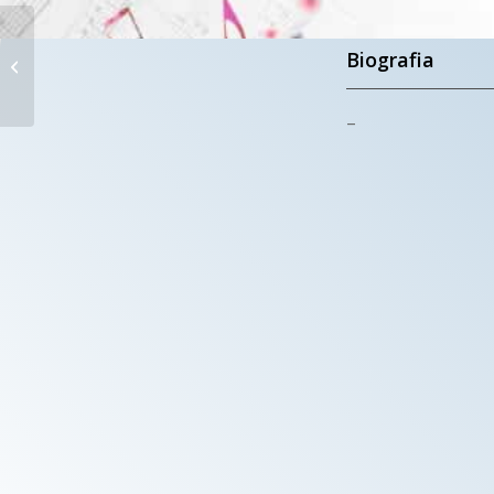
CORO DI
FORESTO
Biografia
SPARSO
–
Foresto Sparso (BG)