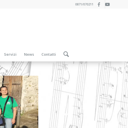
0871/070211
Servizi
News
Contatti