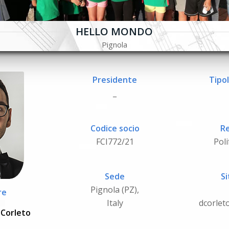
HELLO MONDO
Pignola
Presidente
Tipol
_
Codice socio
Re
FCI772/21
Poli
Sede
Si
Pignola (PZ),
re
Italy
dcorle
 Corleto