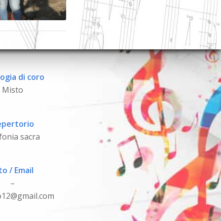
ogia di coro
Misto
pertorio
fonia sacra
to / Email
–
to12@gmail.com