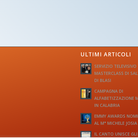
ULTIMI ARTICOLI
SERVIZIO TELEVISIVO
MASTERCLASS DI SA
DI BLASI
CAMPAGNA DI
ALFABETIZZAZIONE 
IN CALABRIA
EMMY AWARDS NOM
AL M° MICHELE JOSIA
IL CANTO UNISCE GLI