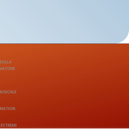
 SULLA
LVATORE
MUSICALE
INATION
 ESTREMI